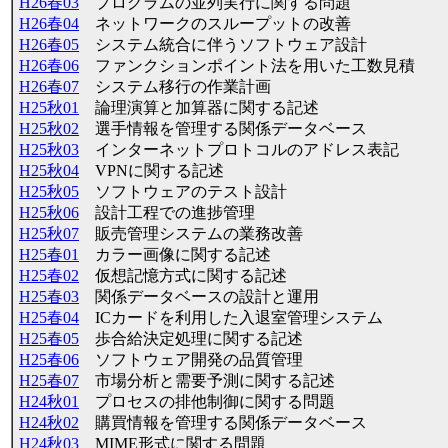
H26春03
プログラムの並列実行に関する問題
H26春04
ネットワークのスループットの改善
H26春05
システム統合に伴うソフトウェア設計
H26春06
ファンクションポイント法を用いた工数見積
H26春07
システム移行の作業計画
H25秋01
論理演算と加算器に関する記述
H25秋02
選手情報を管理する関係データベース
H25秋03
インターネットプロトコルのアドレス表記
H25秋04
VPNに関する記述
H25秋05
ソフトウェアのテスト設計
H25秋06
設計工程での進捗管理
H25秋07
販売管理システムの業務改善
H25春01
カラー画像に関する記述
H25春02
仮想記憶方式に関する記述
H25春03
関係データベースの設計と運用
H25春04
ICカードを利用した入退室管理システム
H25春05
歩合給決定処理に関する記述
H25春06
ソフトウェア開発の品質管理
H25春07
市場分析と需要予測に関する記述
H24秋01
プロセスの排他制御に関する問題
H24秋02
購買情報を管理する関係データベース
H24秋03
MIME形式に関する問題