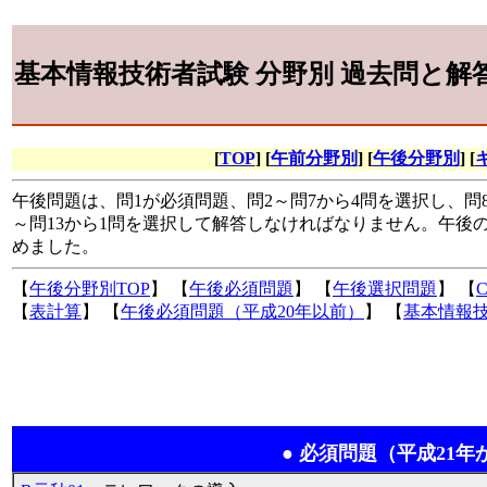
基本情報技術者試験 分野別 過去問と解
[
TOP
] [
午前分野別
] [
午後分野別
] [
午後問題は、問1が必須問題、問2～問7から4問を選択し、問
～問13から1問を選択して解答しなければなりません。午後
めました。
【
午後分野別TOP
】 【
午後必須問題
】 【
午後選択問題
】 【
【
表計算
】 【
午後必須問題（平成20年以前）
】 【
基本情報技
● 必須問題（平成21年