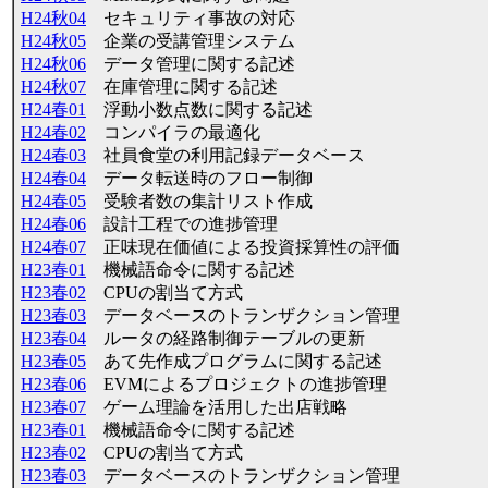
H24秋04
セキュリティ事故の対応
H24秋05
企業の受講管理システム
H24秋06
データ管理に関する記述
H24秋07
在庫管理に関する記述
H24春01
浮動小数点数に関する記述
H24春02
コンパイラの最適化
H24春03
社員食堂の利用記録データベース
H24春04
データ転送時のフロー制御
H24春05
受験者数の集計リスト作成
H24春06
設計工程での進捗管理
H24春07
正味現在価値による投資採算性の評価
H23春01
機械語命令に関する記述
H23春02
CPUの割当て方式
H23春03
データベースのトランザクション管理
H23春04
ルータの経路制御テーブルの更新
H23春05
あて先作成プログラムに関する記述
H23春06
EVMによるプロジェクトの進捗管理
H23春07
ゲーム理論を活用した出店戦略
H23春01
機械語命令に関する記述
H23春02
CPUの割当て方式
H23春03
データベースのトランザクション管理