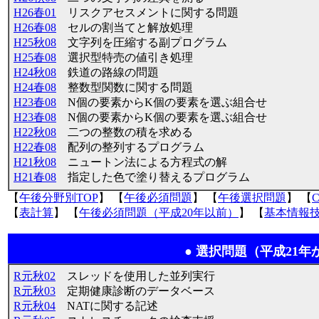
H26春01
リスクアセスメントに関する問題
H26春08
セルの割当てと解放処理
H25秋08
文字列を圧縮する副プログラム
H25春08
選択型特売の値引き処理
H24秋08
鉄道の路線の問題
H24春08
整数型関数に関する問題
H23春08
N個の要素からK個の要素を選ぶ組合せ
H23春08
N個の要素からK個の要素を選ぶ組合せ
H22秋08
二つの整数の積を求める
H22春08
配列の整列するプログラム
H21秋08
ニュートン法による方程式の解
H21春08
指定した色で塗り替えるプログラム
【
午後分野別TOP
】 【
午後必須問題
】 【
午後選択問題
】 【
【
表計算
】 【
午後必須問題（平成20年以前）
】 【
基本情報技
● 選択問題（平成21年
R元秋02
スレッドを使用した並列実行
R元秋03
定期健康診断のデータベース
R元秋04
NATに関する記述