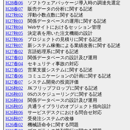
H28春06
ソフトウェアパッケージ導入時の調達先選定
H28春07
販売データの分析に関する記述
H27秋02
浮動小数点数に関する記述
H27秋03
関係データベースの運用に関する記述
H27秋04
Webサイトにおけるセッション管理
H27秋05
決定表を用いた注文機能の設計
H27秋06
プロジェクトの見積りに関する記述
H27秋07
新システム稼働による業績改善に関する記述
H27春02
言語処理系に関する記述
H27春03
関係データベースの設計及び運用
H27春04
セキュリティ事故の対応
H27春05
営業支援システムに関する記述
H27春06
コミュニケーションの計画に関する記述
H27春07
システム開発の投資評価
H26秋02
JKフリップフロップに関する記述
H26秋03
0Sのスケジューリングに関する記述
H26秋04
関係データベースの設計及び運用
H26秋05
共通ライブラリのオブジェクト指向設計
H26秋06
サービスデスクにおける問合せ対応
H26秋07
受発注システムの改修
H26春02
機械語命令に関する問題