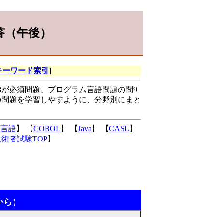
答（午後）
キーワード索引
]
8が必須問題、プログラム言語問題の問9
の問題を学習しやすように、分野別にまと
C言語
】 【
COBOL
】 【
Java
】 【
CASL
】
術者試験TOP
】
から）