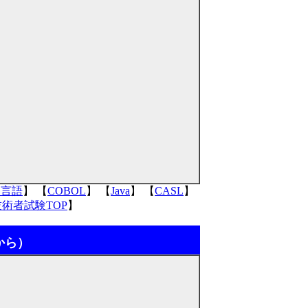
C言語
】 【
COBOL
】 【
Java
】 【
CASL
】
術者試験TOP
】
から）