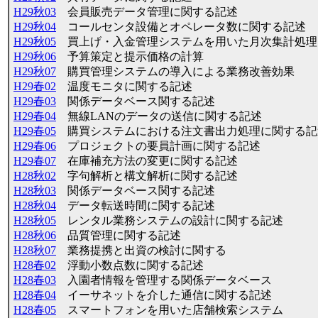
H29秋03
会員販売データ管理に関する記述
H29秋04
コールセンタ設備とオペレータ数に関する記述
H29秋05
買上げ・入金管理システムを用いた月次集計処理
H29秋06
予算策定と提示価格の計算
H29秋07
購買管理システムの導入による業務改善効果
H29春02
温度モニタに関する記述
H29春03
関係データベース関する記述
H29春04
無線LANのデータの送信に関する記述
H29春05
購買システムにおける注文書出力処理に関する記
H29春06
プロジェクトの要員計画に関する記述
H29春07
在庫補充方法の変更に関する記述
H28秋02
字句解析と構文解析に関する記述
H28秋03
関係データベース関する記述
H28秋04
データ転送時間に関する記述
H28秋05
レンタル業務システムの設計に関する記述
H28秋06
品質管理に関する記述
H28秋07
業務提携と出資の検討に関する
H28春02
浮動小数点数に関する記述
H28春03
入園者情報を管理する関係データベース
H28春04
イーサネットを介した通信に関する記述
H28春05
スマートフォンを用いた店舗検索システム