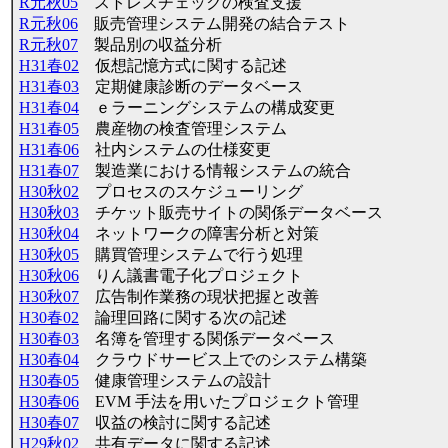
R元秋05
ストレスチェックの検査支援
R元秋06
販売管理システム開発の結合テスト
R元秋07
製品別の収益分析
H31春02
仮想記憶方式に関する記述
H31春03
定期健康診断のデータベース
H31春04
ｅラーニングシステムの構成変更
H31春05
農産物の検査管理システム
H31春06
社内システムの仕様変更
H31春07
製造業における情報システムの統合
H30秋02
プロセスのスケジューリング
H30秋03
チケット販売サイトの関係データベース
H30秋04
ネットワークの障害分析と対策
H30秋05
購買管理システムで行う処理
H30秋06
りん議書電子化プロジェクト
H30秋07
広告制作業務の現状把握と改善
H30春02
論理回路に関する次の記述
H30春03
名簿を管理する関係データベース
H30春04
クラウドサービス上でのシステム構築
H30春05
健康管理システムの設計
H30春06
EVM 手法を用いたプロジェクト管理
H30春07
収益の検討に関する記述
H29秋02
共有データに関する記述