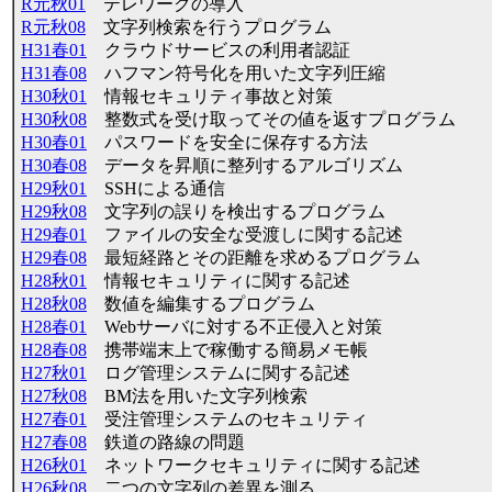
R元秋01
テレワークの導入
R元秋08
文字列検索を行うプログラム
H31春01
クラウドサービスの利用者認証
H31春08
ハフマン符号化を用いた文字列圧縮
H30秋01
情報セキュリティ事故と対策
H30秋08
整数式を受け取ってその値を返すプログラム
H30春01
パスワードを安全に保存する方法
H30春08
データを昇順に整列するアルゴリズム
H29秋01
SSHによる通信
H29秋08
文字列の誤りを検出するプログラム
H29春01
ファイルの安全な受渡しに関する記述
H29春08
最短経路とその距離を求めるプログラム
H28秋01
情報セキュリティに関する記述
H28秋08
数値を編集するプログラム
H28春01
Webサーバに対する不正侵入と対策
H28春08
携帯端末上で稼働する簡易メモ帳
H27秋01
ログ管理システムに関する記述
H27秋08
BM法を用いた文字列検索
H27春01
受注管理システムのセキュリティ
H27春08
鉄道の路線の問題
H26秋01
ネットワークセキュリティに関する記述
H26秋08
二つの文字列の差異を測る