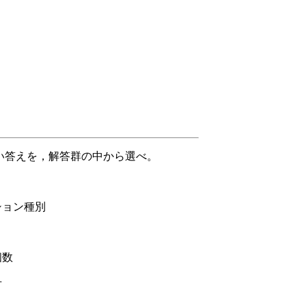
い答えを，解答群の中から選べ。
ョン種別
数
号