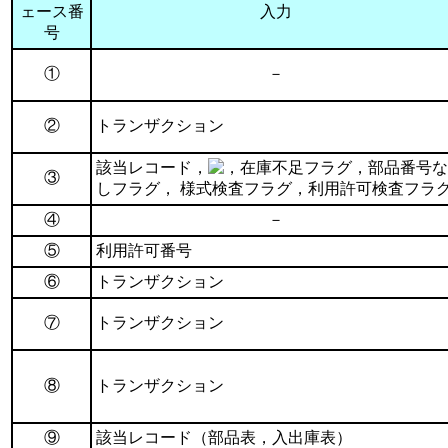
ェース番
入力
号
①
－
②
トランザクション
該当レコード，
，在庫不足フラグ，部品番号な
③
しフラグ， 様式検査フラグ，利用許可検査フラ
④
－
⑤
利用許可番号
⑥
トランザクション
⑦
トランザクション
⑧
トランザクション
⑨
該当レコード（部品表，入出庫表）