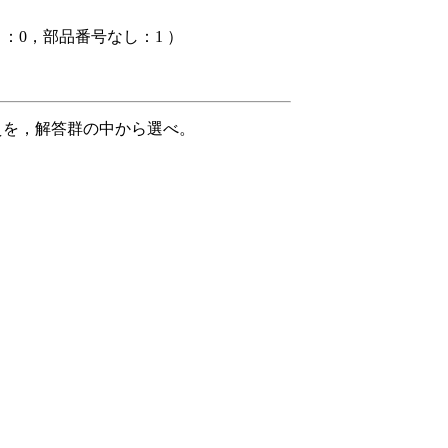
0，部品番号なし：1 ）
えを，解答群の中から選べ。