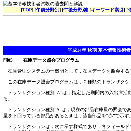
[
TOP
] [
午前分野別
] [
午後分野別
] [
キーワード索引
] [
平成14年 秋期 基本情報技術者 
問05
在庫データ照会プログラム
在庫管理システムの一機能として，在庫データを照会する
この在庫データ照会プログラムは，２種類のトランザクシ
トランザクション種別“A”は，指定した期間内の入出庫活
る。
トランザクション種別“S”は，現在の部品在庫量の照会であ
量を下回っている部品があるときは，該当部品を“赤”で示す
トランザクションは，次に示す様式であり，各フィールドの