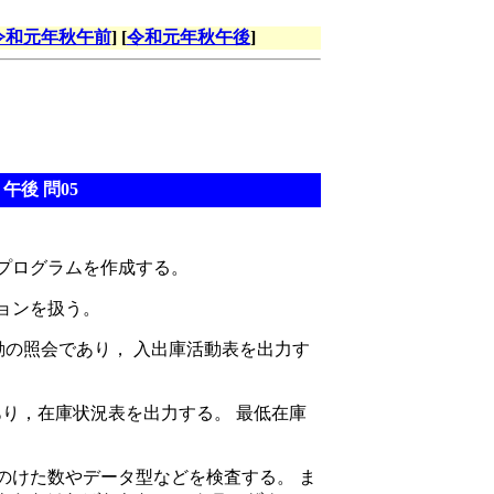
令和元年秋午前
] [
令和元年秋午後
]
午後 問05
プログラムを作成する。
ョンを扱う。
動の照会であり， 入出庫活動表を出力す
り，在庫状況表を出力する。 最低在庫
。
けた数やデータ型などを検査する。 ま