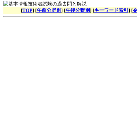
[
TOP
] [
午前分野別
] [
午後分野別
] [
キーワード索引
] [