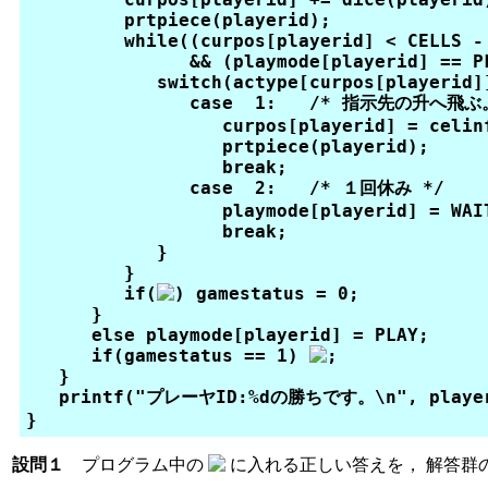
         prtpiece(playerid);

         while((curpos[playerid] < CELLS -
               && (playmode[playerid] == PL
            switch(actype[curpos[playerid]]
               case  1:   /* 指示先の升へ飛ぶ。
                  curpos[playerid] = celinf
                  prtpiece(playerid);

                  break;

               case  2:   /* １回休み */

                  playmode[playerid] = WAIT
                  break;

            }

         }

         if(
) gamestatus = 0;

      }

      else playmode[playerid] = PLAY;

      if(gamestatus == 1) 
;

   }

   printf("プレーヤID:%dの勝ちです。\n", player
}
設問１
プログラム中の
に入れる正しい答えを， 解答群