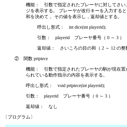
機能： 引数で指定されたプレーヤに対してさい
ジを表示する。 プレーヤが改行キーを入力する
和を決めて， その値を表示し，返却値とする。
呼出し形式： int dice(int playerid);
引数： playerid プレーヤ番号（ 0 ～ 3 ）
返却値： さいころの目の和（ 2 ～ 12 の
② 関数 prtpiece
機能： 引数で指定されたプレーヤの駒が現在置
られている動作指示の内容を表示する。
呼出し形式： void prtpiece(int playerid);
引数： playerid プレーヤ番号（ 0 ～ 3 ）
返却値： なし
〔プログラム〕