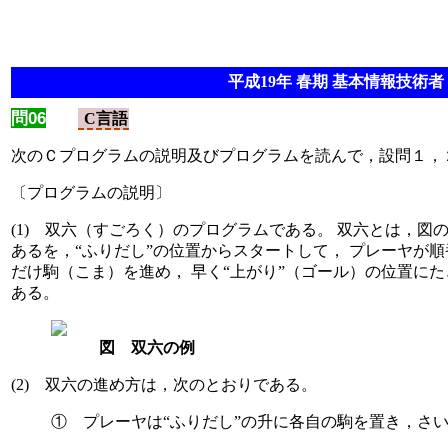
平成19年 春期 基本情報技術者 
問06
C言語
次のＣプログラムの説明及びプログラムを読んで，設問１，
〔プログラムの説明〕
(1) 双六（すごろく）のプログラムである。 双六とは，
あるを，“ふりだし”の位置からスタートして， プレーヤが
だけ駒（こま）を進め， 早く“上がり”（ゴール）の位置に
ある。
図 双六の例
(2) 双六の進め方は，次のとおりである。
① プレーヤは“ふりだし”の升に各自の駒を置き，さ