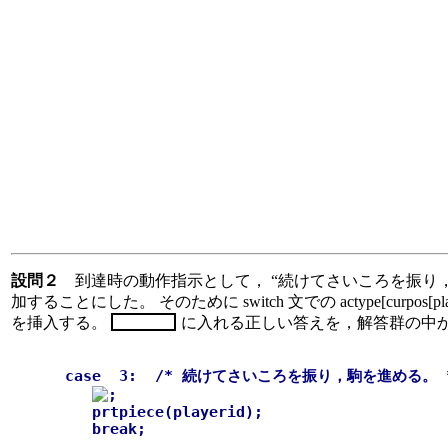
設問２
到達時の動作指示として， “続けてさいころを振り
加することにした。 そのために switch 文での actype[curpos
を挿入する。
に入れる正しい答えを，解答群の中
      case  3:  /* 続けてさいころを振り，駒を進める。 *
;

         prtpiece(playerid);

         break;