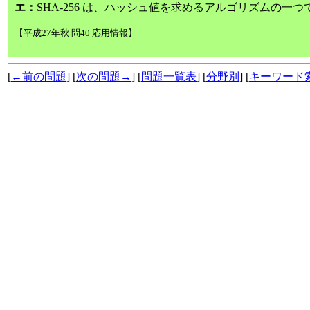
エ：
SHA‐256 は、ハッシュ値を求めるアルゴリズムの一つ
【平成27年秋 問40 応用情報】
[
←前の問題
] [
次の問題→
] [
問題一覧表
] [
分野別
] [
キーワード