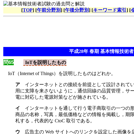
[
TOP
] [
午前分野別
] [
午後分野別
] [
キーワード索引
] [
平成28年 春期 基本情報技術者 
問65
IoTを説明したもの
IoT（Internet of Things）を説明したものはどれか。
ア
インターネットとの接続を前提として設計されて
用に支障を来さないように，通信回線の品質管理，サ
電に対応した電源対策などが施されている。
イ
インターネットを通して行う電子商取引の一つの形態
商品の名称，写真，最低価格などの情報を掲載し，期
札する，代表的な CtoC 取引である。
ウ
広告主の Web サイトへのリンクを設定した画像を