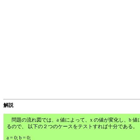
解説
問題の流れ図では、a 値によって、x の値が変化し、b 値
るので、 以下の２つのケースをテストすれば十分である。
a = 0; b = 0;