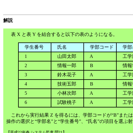
解説
表 X と表 Y を結合すると以下の表のようになる。
学生番号
氏名
学部コード
学
1
山田太郎
A
工学
2
情報一郎
B
情報
3
鈴木花子
A
工学
4
技術五郎
B
情報
5
小林次郎
A
工学
6
試験桃子
A
工学
これから実行結果 Z を得るには、学部コードが“B”または
操作の選択と“学部名”と“学生番号”、“氏名”の項目を選ぶ
【平成22年春 システム監査 問21】