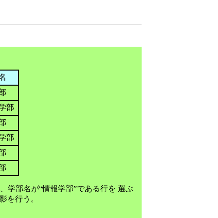
部名
部
学部
部
学部
部
部
、学部名が“情報学部”である行を 選ぶ
射影を行う。