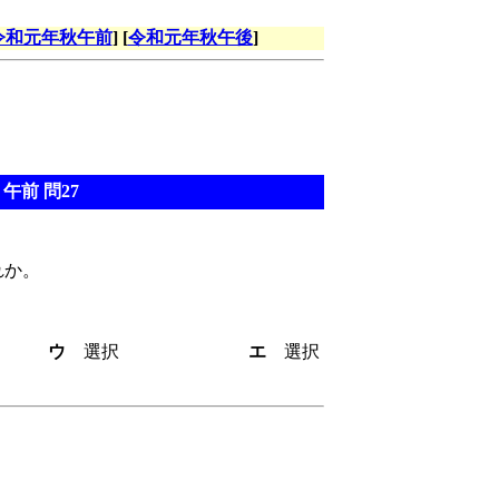
令和元年秋午前
] [
令和元年秋午後
]
午前 問27
れか。
和
ウ
選択
エ
選択