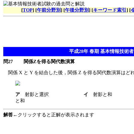
[
TOP
] [
午前分野別
] [
午後分野別
] [
キーワード索引
] [
平成28年 春期 基本情報技術者 
問27
関係Zを得る関代数演算
関係 X と Y を結合した後，関係 Z を得る関代数演算はど
ア
射影と選択
イ
射影と
と和
解答
←クリックすると正解が表示されます