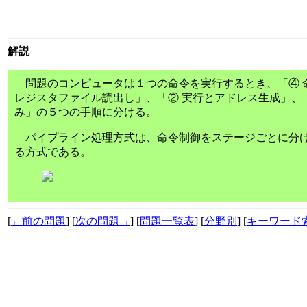
解説
問題のコンピュータは１つの命令を実行するとき、「④ 命
レジスタファイル読出し」、「② 実行とアドレス生成」、 
み」の５つの手順に分ける。
パイプライン処理方式は、命令制御をステージごとに分け
る方式である。
[
←前の問題
] [
次の問題→
] [
問題一覧表
] [
分野別
] [
キーワード