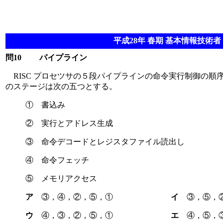
平成28年 春期 基本情報技術者 
問10
パイプライン
RISC プロセツサの５段パイプラインの命令実行制御の順
のステージは次の五つとする。
① 書込み
② 実行とアドレス生成
③ 命令デコードとレジスタファイル読出し
④ 命令フェッチ
⑤ メモリアクセス
ア
③，④，②，⑤，①
イ
③，⑤，
ウ
④，③，②，⑤，①
エ
④，⑤，