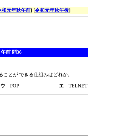
令和元年秋午前
] [
令和元年秋午後
]
午前 問36
ことが できる仕組みはどれか。
E
ウ
POP
エ
TELNET