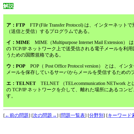
解説
ア：FTP
FTP (File Transfer Protocol) は、イ
（送信と受信）するプログラムである。
イ：MIME
MIME（Multipurpose Internet Mail Ex
の TCP/IP ネットワーク上で送受信される電子メールを
うための国際規格である。
ウ：POP
POP（ Post Office Protocol version
メールを保存しているサーバからメールを受信するための
エ：TELNET
TELNET （TELecommunication NET
の TCP/IP ネットワークを介して、離れた場所にあるコ
す。
[
←前の問題
] [
次の問題→
] [
問題一覧表
] [
分野別
] [
キーワード