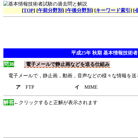
[
TOP
] [
午前分野別
] [
午後分野別
] [
キーワード索引
] [
平成25年 秋期 基本情報技術者 
問36
電子メールで静止画などを送る仕組み
電子メールで，静止画，動画，音声などの様々な情報を送る
ア
FTP
イ
MIM
解答
←クリックすると正解が表示されます