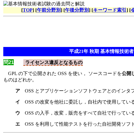
[
TOP
] [
午前分野別
] [
午後分野別
] [
キーワード索引
] [
平成21年 秋期 基本情報技術者 
問21
ライセンス違反となるもの
GPL の下で公開された OSS を使い， ソースコードを
公開
ものはどれか。
ア
OSS とアプリケーションソフトウェアとのイン
イ
OSS の改変を他社に委託し，自社内で使用してい
ウ
OSS の入手，改変，販売をすべて自社で行ってい
エ
OSS を利用して性能テストを行った自社開発ソフ