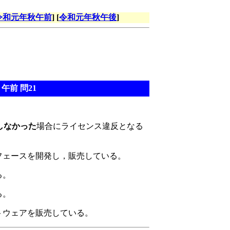
令和元年秋午前
] [
令和元年秋午後
]
午前 問21
しなかった
場合にライセンス違反となる
タフェースを開発し，販売している。
る。
る。
トウェアを販売している。