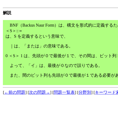
解説
BNF（Backus Naur Form）は、構文を形式的に定義す
＜S＞::＝
は、S を定義するという意味で、
｜は、「または」の意味である。
0 ＜S＞ 1 は、先頭が０で最後が１で、その間は、ビット列 
よって、「イ」は、最後が０なので誤りである。
また、間のビット列も先頭が０で最後が１である必要があ
[
←前の問題
] [
次の問題→
] [
問題一覧表
] [
分野別
] [
キーワード