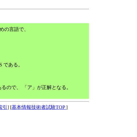
るための言語で、
S である。
るので、 「ア」が正解となる。
索引
] [
基本情報技術者試験TOP
]