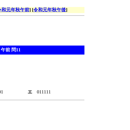
令和元年秋午前
] [
令和元年秋午後
]
午前 問11
10101
エ
011111