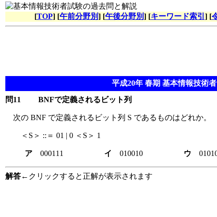
[
TOP
] [
午前分野別
] [
午後分野別
] [
キーワード索引
] [
平成20年 春期 基本情報技術者 
問11
BNFで定義されるビット列
次の BNF で定義されるビット列 S であるものはどれか。
＜S＞ ::＝ 01 | 0 ＜S＞ 1
ア
000111
イ
010010
ウ
0
解答
←クリックすると正解が表示されます