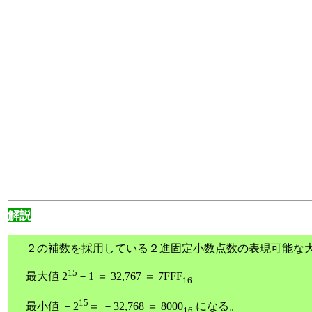
解説
２の補数を採用している２進固定小数点数の表現可能な大きさ
15
最大値 2
－1 ＝ 32,767 ＝ 7FFF
16
15
最小値 －2
＝ －32,768 ＝ 8000
になる。
16