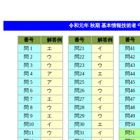
令和元年 秋期 基本情報技術者 
番号
解答例
番号
解答例
番
問 1
エ
問21
イ
問41
問 2
ウ
問22
イ
問42
問 3
ウ
問23
ウ
問43
問 4
ア
問24
エ
問44
問 5
ア
問25
イ
問45
問 6
ウ
問26
ウ
問46
問 7
エ
問27
イ
問47
問 8
ウ
問28
イ
問48
問 9
エ
問29
ウ
問49
問10
イ
問30
エ
問50
問11
ウ
問31
イ
問51