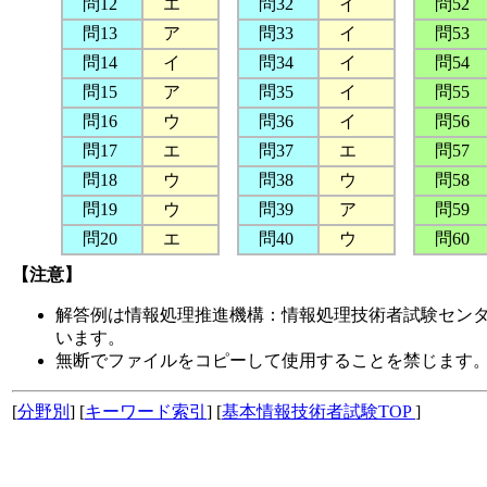
問12
エ
問32
イ
問52
問13
ア
問33
イ
問53
問14
イ
問34
イ
問54
問15
ア
問35
イ
問55
問16
ウ
問36
イ
問56
問17
エ
問37
エ
問57
問18
ウ
問38
ウ
問58
問19
ウ
問39
ア
問59
問20
エ
問40
ウ
問60
【注意】
解答例は情報処理推進機構：情報処理技術者試験セン
います。
無断でファイルをコピーして使用することを禁じます
[
分野別
] [
キーワード索引
] [
基本情報技術者試験TOP
]